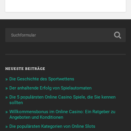
NEUESTE BEITRÄGE
Die Geschichte des Sportwettens
Der anhaltende Erfolg von Spielautomaten
Die 5 populärsten Online Casino Spiele, die Sie kennen
sollten
Willkommensbonus im Online Casino: Ein Ratgeber zu
Angeboten und Konditionen
Die populärsten Kategorien von Online Slots